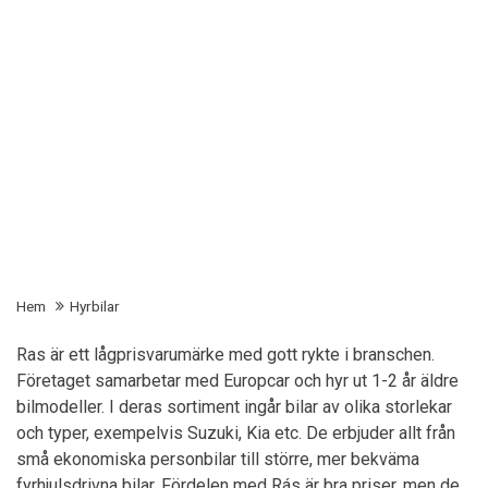
Hem
Hyrbilar
Ras är ett lågprisvarumärke med gott rykte i branschen.
Företaget samarbetar med Europcar och hyr ut 1-2 år äldre
bilmodeller. I deras sortiment ingår bilar av olika storlekar
och typer, exempelvis Suzuki, Kia etc. De erbjuder allt från
små ekonomiska personbilar till större, mer bekväma
fyrhjulsdrivna bilar. Fördelen med Rás är bra priser, men de