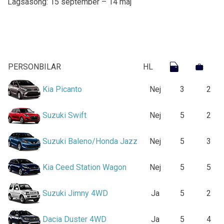
Lågsäsong: 15 september – 14 maj
PERSONBILAR
HL
Kia Picanto
Nej
3
2
Suzuki Swift
Nej
5
2
Suzuki Baleno/Honda Jazz
Nej
5
3
Kia Ceed Station Wagon
Nej
5
5
Suzuki Jimny 4WD
Ja
5
2
Dacia Duster 4WD
Ja
5
4