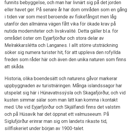
funnits bebyggelse, och man har livnärt sig på det jorden
eller havet ger. På senare år har dom områden som en gång
i tiden var som mest beroende av fiskefångst men låg
utanför den allmänna vägen fått vika för ökade krav på
nutida moderniteter och livskvalité. Detta gäller bl.a. för
området öster om Eyjarfjörður och stora delar av
Melrakkarslétta och Langanes. I allt större utsträckning
söker sig numera turister hit, för att uppleva den rofyllda
freden som råder här och även den unika naturen som finns
att skåda.
Historia, olika boendesätt och naturens gåvor markerar
uppbyggnaden av turistnäringen. Många islandssagor har
utspelat sig här i Húnavatnssýsla och Skagafjörður, och vid
kusten simmar sälar som man lätt kan komma i kontakt
med. Ute vid Eyjarfjörður och Skjálfandi finns det valstim
och på Húsavík har det öppnat ett valmuseeum. På
Siglufjörður erinrar man sig om landets rikaste tid,
sillfiskeriet under början av 1900-talet.