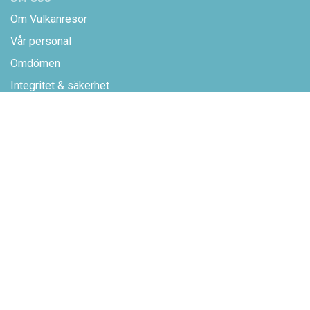
Om Vulkanresor
Vår personal
Omdömen
Integritet & säkerhet
Sitemap
ADRESS
UMEÅ
Kungsgatan 53, 2 tr.
Box 436, 901 09 Umeå
Vänligen boka tid innan
besök.
STOCKHOLM
c/o IOFFICE