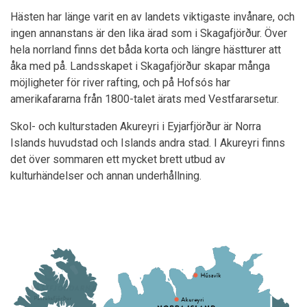
Hästen har länge varit en av landets viktigaste invånare, och
ingen annanstans är den lika ärad som i Skagafjörður. Över
hela norrland finns det båda korta och längre hästturer att
åka med på. Landsskapet i Skagafjörður skapar många
möjligheter för river rafting, och på Hofsós har
amerikafararna från 1800-talet ärats med Vestfararsetur.
Skol- och kulturstaden Akureyri i Eyjarfjörður är Norra
Islands huvudstad och Islands andra stad. I Akureyri finns
det över sommaren ett mycket brett utbud av
kulturhändelser och annan underhållning.