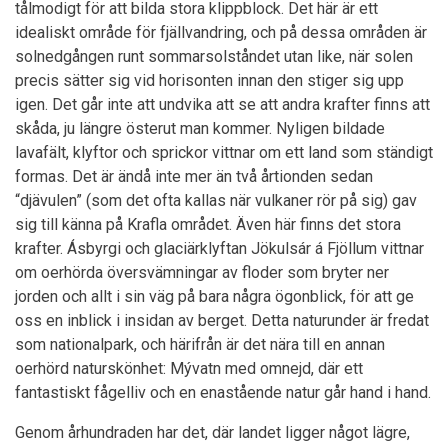
tålmodigt för att bilda stora klippblock. Det här är ett
idealiskt område för fjällvandring, och på dessa områden är
solnedgången runt sommarsolståndet utan like, när solen
precis sätter sig vid horisonten innan den stiger sig upp
igen. Det går inte att undvika att se att andra krafter finns att
skåda, ju längre österut man kommer. Nyligen bildade
lavafält, klyftor och sprickor vittnar om ett land som ständigt
formas. Det är ändå inte mer än två årtionden sedan
“djävulen” (som det ofta kallas när vulkaner rör på sig) gav
sig till känna på Krafla området. Även här finns det stora
krafter. Ásbyrgi och glaciärklyftan Jökulsár á Fjöllum vittnar
om oerhörda översvämningar av floder som bryter ner
jorden och allt i sin väg på bara några ögonblick, för att ge
oss en inblick i insidan av berget. Detta naturunder är fredat
som nationalpark, och härifrån är det nära till en annan
oerhörd naturskönhet: Mývatn med omnejd, där ett
fantastiskt fågelliv och en enastående natur går hand i hand.
Genom århundraden har det, där landet ligger något lägre,