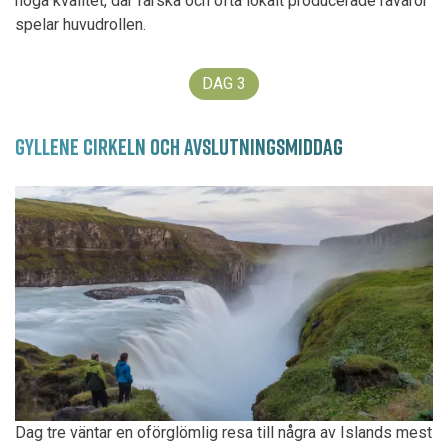
höga kvalitet, där färska och ofta lokalt producerade råvaror
spelar huvudrollen.
DAG
3
GYLLENE CIRKELN OCH AVSLUTNINGSMIDDAG
Dag tre väntar en oförglömlig resa till några av Islands mest