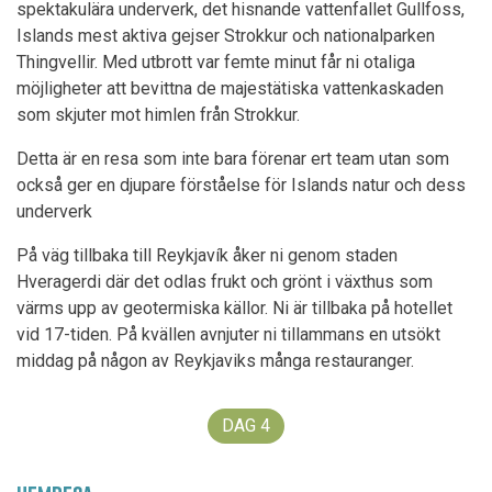
spektakulära underverk, det hisnande vattenfallet Gullfoss,
Islands mest aktiva gejser Strokkur och nationalparken
Thingvellir. Med utbrott var femte minut får ni otaliga
möjligheter att bevittna de majestätiska vattenkaskaden
som skjuter mot himlen från Strokkur.
Detta är en resa som inte bara förenar ert team utan som
också ger en djupare förståelse för Islands natur och dess
underverk
På väg tillbaka till Reykjavík åker ni genom staden
Hveragerdi där det odlas frukt och grönt i växthus som
värms upp av geotermiska källor. Ni är tillbaka på hotellet
vid 17-tiden. På kvällen avnjuter ni tillammans en utsökt
middag på någon av Reykjaviks många restauranger.
DAG
4