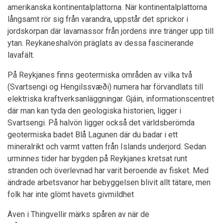
amerikanska kontinentalplattorna. När kontinentalplattorna
långsamt rör sig från varandra, uppstår det sprickor i
jordskorpan där lavamassor från jordens inre tränger upp till
ytan. Reykaneshalvön präglats av dessa fascinerande
lavafält.
På Reykjanes finns geotermiska områden av vilka två
(Svartsengi og Hengilssvæði) numera har förvandlats till
elektriska kraftverksanläggningar. Gjáin, informationscentret
där man kan tyda den geologiska historien, ligger i
Svartsengi. På halvön ligger också det världsberömda
geotermiska badet Blå Lagunen där du badar i ett
mineralrikt och varmt vatten från Islands underjord. Sedan
urminnes tider har bygden på Reykjanes kretsat runt
stranden och överlevnad har varit beroende av fisket. Med
ändrade arbetsvanor har bebyggelsen blivit allt tätare, men
folk har inte glömt havets givmildhet
Även i Thingvellir märks spåren av när de