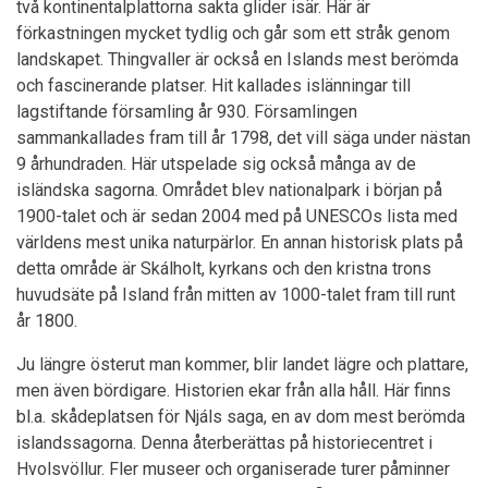
två kontinentalplattorna sakta glider isär. Här är
förkastningen mycket tydlig och går som ett stråk genom
landskapet. Thingvaller är också en Islands mest berömda
och fascinerande platser. Hit kallades islänningar till
lagstiftande församling år 930. Församlingen
sammankallades fram till år 1798, det vill säga under nästan
9 århundraden. Här utspelade sig också många av de
isländska sagorna. Området blev nationalpark i början på
1900-talet och är sedan 2004 med på UNESCOs lista med
världens mest unika naturpärlor. En annan historisk plats på
detta område är Skálholt, kyrkans och den kristna trons
huvudsäte på Island från mitten av 1000-talet fram till runt
år 1800.
Ju längre österut man kommer, blir landet lägre och plattare,
men även bördigare. Historien ekar från alla håll. Här finns
bl.a. skådeplatsen för Njáls saga, en av dom mest berömda
islandssagorna. Denna återberättas på historiecentret i
Hvolsvöllur. Fler museer och organiserade turer påminner