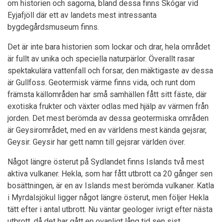
om historien och sagorna, bland dessa finns Skógar vid
Eyjafjöll där ett av landets mest intressanta
bygdegårdsmuseum finns.
Det är inte bara historien som lockar och drar, hela området
är fullt av unika och speciella naturpärlor. Överallt rasar
spektakulära vattenfall och forsar, den mäktigaste av dessa
är Gullfoss. Geotermisk värme finns vida, och runt dom
främsta källområden har små samhällen fått sitt fäste, där
exotiska frukter och växter odlas med hjälp av värmen från
jorden. Det mest berömda av dessa geotermiska områden
är Geysirområdet, med en av världens mest kända gejsrar,
Geysir. Geysir har gett namn till gejsrar världen över.
Något längre österut på Sydlandet finns Islands två mest
aktiva vulkaner. Hekla, som har fått utbrott ca 20 gånger sen
bosättningen, är en av Islands mest berömda vulkaner. Katla
i Myrdalsjökul ligger något längre österut, men följer Hekla
tätt efter i antal utbrott. Nu väntar geologer ivrigt efter nästa
utbrott, då det har gått en ovanligt lång tid sen sist.