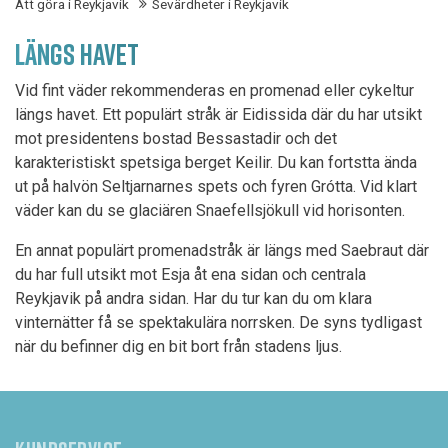
Att göra i Reykjavik
Sevärdheter i Reykjavik
LÄNGS HAVET
Vid fint väder rekommenderas en promenad eller cykeltur
längs havet. Ett populärt stråk är Eidissida där du har utsikt
mot presidentens bostad Bessastadir och det
karakteristiskt spetsiga berget Keilir. Du kan fortstta ända
ut på halvön Seltjarnarnes spets och fyren Grótta. Vid klart
väder kan du se glaciären Snaefellsjökull vid horisonten.
En annat populärt promenadstråk är längs med Saebraut där
du har full utsikt mot Esja åt ena sidan och centrala
Reykjavik på andra sidan. Har du tur kan du om klara
vinternätter få se spektakulära norrsken. De syns tydligast
när du befinner dig en bit bort från stadens ljus.