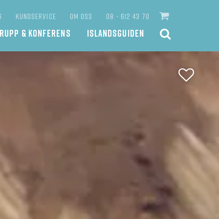
6
KUNDSERVICE
OM OSS
08 - 612 43 70
RUPP & KONFERENS
ISLANDSGUIDEN
MEN
KONTAKTA OSS
SÖK