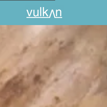
ISLÄNDSKA HÖGLANDET
7 NÄTT
INGRESS
I RESAN INGÅR
RECENS