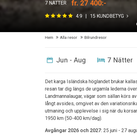
fr. 27 400:-
7 NÄTTER
4.9
15 KUNDBETYG
Hem
Alla resor
Bilrundresor
Jun - Aug
7 Nätter
Det karga Isländska höglandet brukar kallas
resan tar dig längs de urgamla lederna över h
Landmannalaugar, vägar som sällan körs av 
långt avsides, omgivet av den variationsrika
utmaning och upplevelse i sig när du korsar 
1950 km (50-400 km/dag).
Avgångar 2026 och 2027:
25 juni - 27 aug