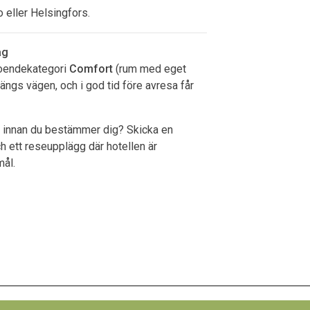
 eller Helsingfors.
ag
 boendekategori
Comfort
(rum med eget
ängs vägen, och i god tid före avresa får
lag innan du bestämmer dig? Skicka en
h ett reseupplägg där hotellen är
ål.