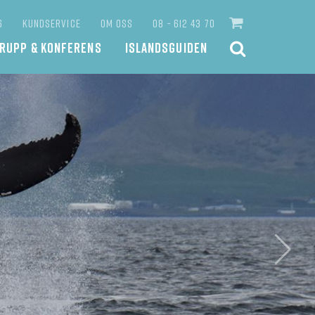
6
KUNDSERVICE
OM OSS
08 - 612 43 70
RUPP & KONFERENS
ISLANDSGUIDEN
SÖK