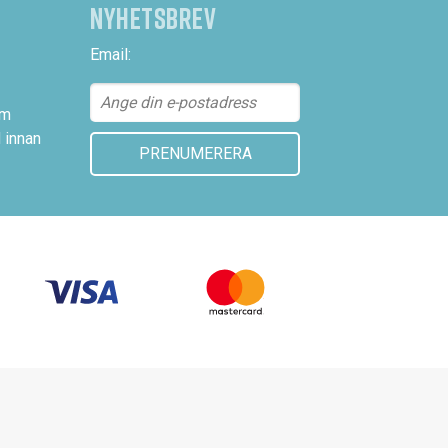
NYHETSBREV
Email:
lm
 innan