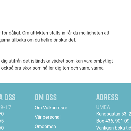
 för dåligt. Om utflykten ställs in får du möjligheten att
ngarna tillbaka om du hellre önskar det.
är dig utifrån det isländska vädret som kan vara ombytligt
 också bra skor som håller dig torr och varm, varma
A OSS
OM OSS
ADRESS
9-17
UMEÅ
Om Vulkanresor
70
Kungsgatan 53, 2 
Vår personal
65
Box 436, 901 09
Omdömen
50
Vänligen boka tid