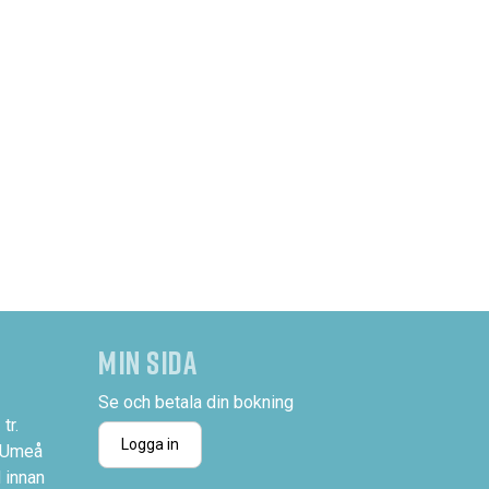
MIN SIDA
Se och betala din bokning
tr.
Logga in
 Umeå
 innan