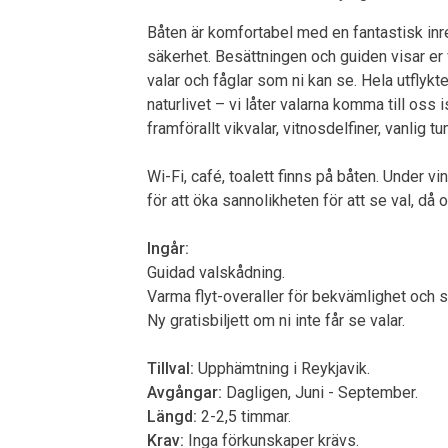
Båten är komfortabel med en fantastisk inredn
säkerhet. Besättningen och guiden visar er v
valar och fåglar som ni kan se. Hela utflyk
naturlivet – vi låter valarna komma till oss i
framförallt vikvalar, vitnosdelfiner, vanlig t
Wi-Fi, café, toalett finns på båten. Under v
för att öka sannolikheten för att se val, då 
Ingår:
Guidad valskådning.
Varma flyt-overaller för bekvämlighet och s
Ny gratisbiljett om ni inte får se valar.
Tillval:
Upphämtning i Reykjavik.
Avgångar:
Dagligen, Juni - September.
Längd:
2-2,5 timmar.
Krav:
Inga förkunskaper krävs.