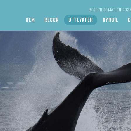
RESEINFORMATION 202
Main
HEM
RESOR
UTFLYKTER
HYRBIL
G
navigation