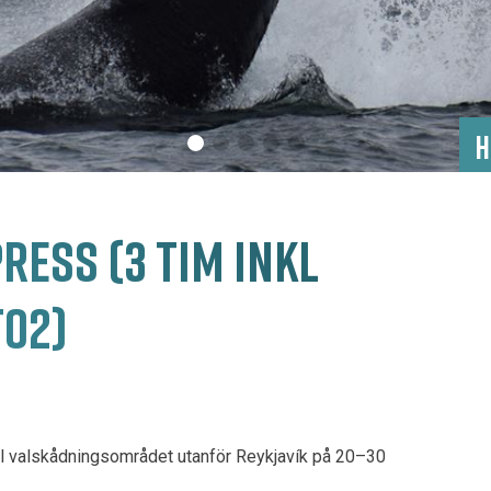
H
RESS (3 TIM INKL
T02)
 till valskådningsområdet utanför Reykjavík på 20–30