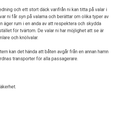
ing och ett stort däck varifrån ni kan titta på valar i
ar ni får syn på valarna och berättar om olika typer av
ten äger rum i en anda av att respektera och skydda
stället för tvärtom. De valar ni har möjlighet att se är
umlare och knölvalar.
intern kan det hända att båten avgår från en annan hamn
ordnas transporter för alla passagerare.
äkerhet.