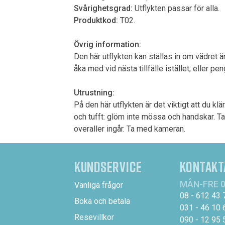
Svårighetsgrad:
Utflykten passar för alla.
Produktkod:
T02.
Övrig information:
Den här utflykten kan ställas in om vädret är
åka med vid nästa tillfälle istället, eller pe
Utrustning:
På den här utflykten är det viktigt att du kl
och tufft: glöm inte mössa och handskar. Ta
overaller ingår. Ta med kameran.
KUNDSERVICE
KONTAKT
MÅN-FRE 0
Vanliga frågor
08 - 612 43 
Boka och betala
031 - 46 10 
Resevillkor
090 - 12 95 