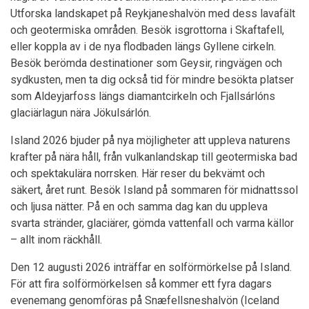
Utforska landskapet på Reykjaneshalvön med dess lavafält
och geotermiska områden. Besök isgrottorna i Skaftafell,
eller koppla av i de nya flodbaden längs Gyllene cirkeln.
Besök berömda destinationer som Geysir, ringvägen och
sydkusten, men ta dig också tid för mindre besökta platser
som Aldeyjarfoss längs diamantcirkeln och Fjallsárlóns
glaciärlagun nära Jökulsárlón.
Island 2026 bjuder på nya möjligheter att uppleva naturens
krafter på nära håll, från vulkanlandskap till geotermiska bad
och spektakulära norrsken. Här reser du bekvämt och
säkert, året runt. Besök Island på sommaren för midnattssol
och ljusa nätter. På en och samma dag kan du uppleva
svarta stränder, glaciärer, gömda vattenfall och varma källor
– allt inom räckhåll.
Den 12 augusti 2026 inträffar en solförmörkelse på Island.
För att fira solförmörkelsen så kommer ett fyra dagars
evenemang genomföras på Snæfellsneshalvön (Iceland